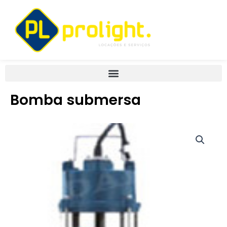
Ir
para
o
conteúdo
Bomba submersa