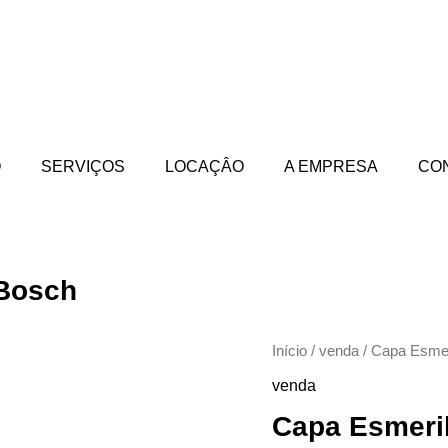
O
SERVIÇOS
LOCAÇÂO
A EMPRESA
CO
 Bosch
Início
/
venda
/ Capa Esmer
venda
Capa Esmeril