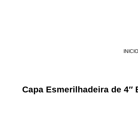
Ir
para
o
conteúdo
INICI
Capa Esmerilhadeira de 4″