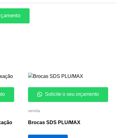
orçamento
nto
Solicite o seu orçamento
venda
ixação
Brocas SDS PLU/MAX