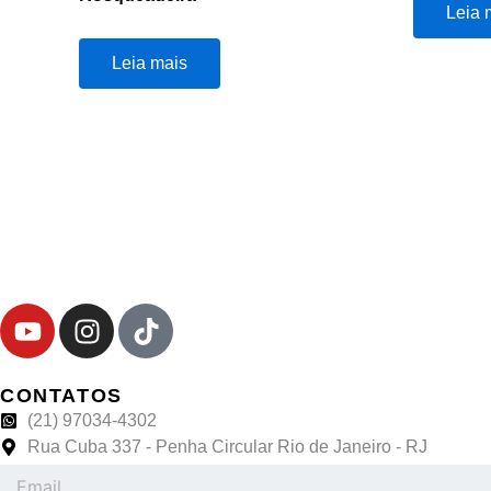
Leia 
Leia mais
Y
I
T
o
n
i
u
s
k
t
t
t
CONTATOS
u
a
o
(21) 97034-4302
b
Rua Cuba 337 - Penha Circular Rio de Janeiro - RJ
g
k
Email
e
r