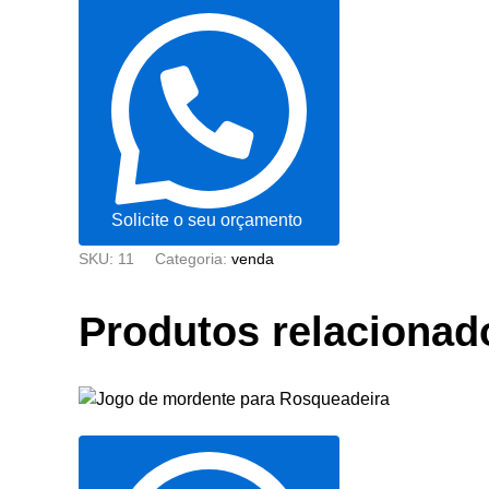
Solicite o seu orçamento
SKU:
11
Categoria:
venda
Produtos relacionad