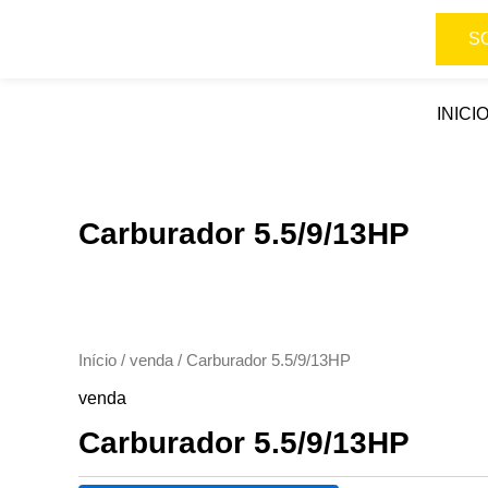
Ir
para
S
o
conteúdo
INICI
Carburador 5.5/9/13HP
Início
/
venda
/ Carburador 5.5/9/13HP
venda
Carburador 5.5/9/13HP