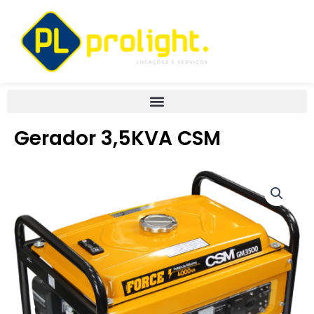
Ir
para
o
conteúdo
Gerador 3,5KVA CSM