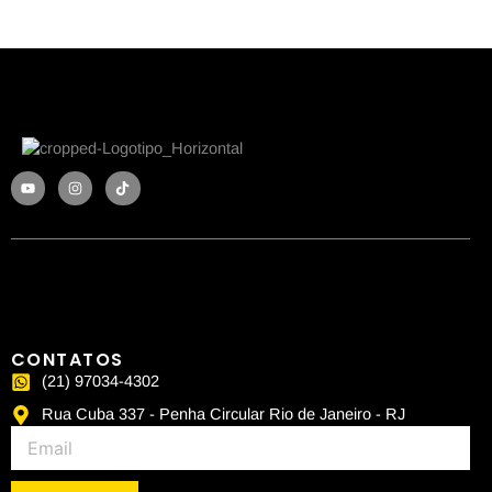
Y
I
T
o
n
i
u
s
k
t
t
t
u
a
o
b
g
k
e
r
a
m
CONTATOS
(21) 97034-4302
Rua Cuba 337 - Penha Circular Rio de Janeiro - RJ
Email