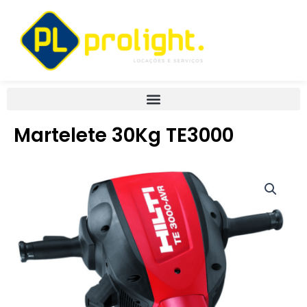
Ir
para
o
conteúdo
Martelete 30Kg TE3000