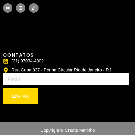
Y
I
T
o
n
i
u
s
k
t
t
t
u
a
o
b
g
k
e
r
a
m
CONTATOS
(21) 97034-4302
Rua Cuba 337 - Penha Circular Rio de Janeiro - RJ
Email
ENVIAR
Copyright © Create Marinho