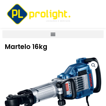
Ir
para
o
conteúdo
Martelo 16kg