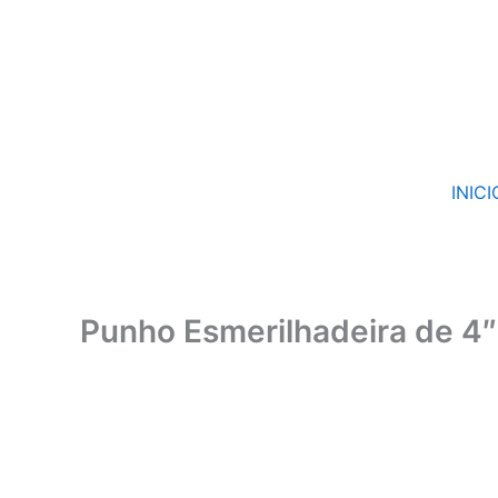
Ir
para
o
conteúdo
INICI
Punho Esmerilhadeira de 4