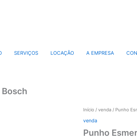
O
SERVIÇOS
LOCAÇÂO
A EMPRESA
CON
″ Bosch
Início
/
venda
/ Punho Esm
venda
Punho Esmeri