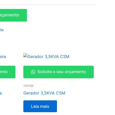
 orçamento
da
ento
Solicite o seu orçamento
venda
a
Gerador 3,5KVA CSM
Leia mais