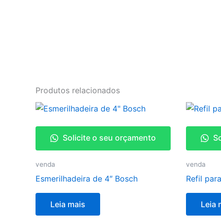
Produtos relacionados
Solicite o seu orçamento
So
venda
venda
Esmerilhadeira de 4″ Bosch
Refil par
Leia mais
Leia 