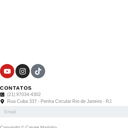
Y
I
T
o
n
i
u
s
k
t
t
t
CONTATOS
u
a
o
(21) 97034-4302
b
Rua Cuba 337 - Penha Circular Rio de Janeiro - RJ
g
k
Email
e
r
a
m
Copyright © Create Marinho