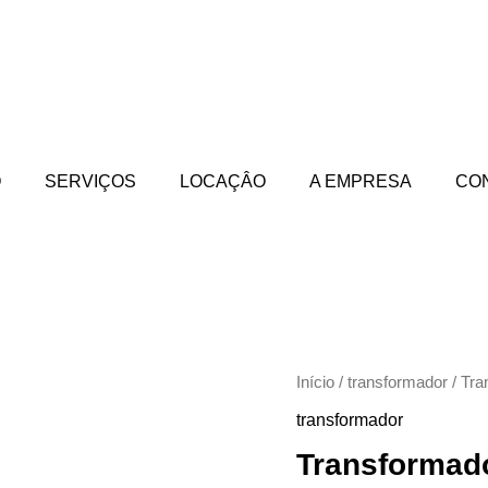
O
SERVIÇOS
LOCAÇÂO
A EMPRESA
CO
Início
/
transformador
/ Tra
transformador
Transformad