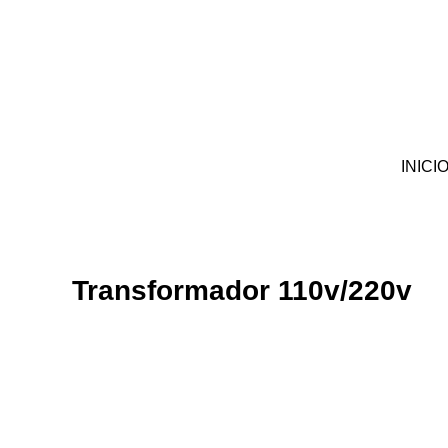
Ir
para
o
conteúdo
INICI
Transformador 110v/220v