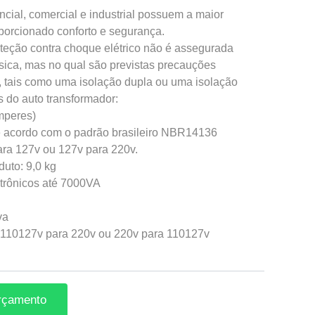
ncial, comercial e industrial possuem a maior
porcionado conforto e segurança.
oteção contra choque elétrico não é assegurada
sica, mas no qual são previstas precauções
, tais como uma isolação dupla ou uma isolação
s do auto transformador:
mperes)
e acordo com o padrão brasileiro NBR14136
ara 127v ou 127v para 220v.
uto: 9,0 kg
etrônicos até 7000VA
va
 110127v para 220v ou 220v para 110127v
orçamento