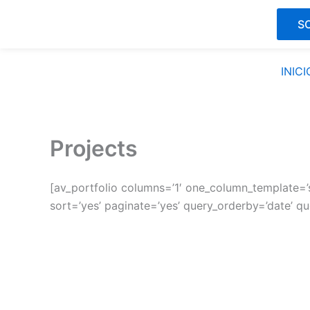
Ir
SO
para
o
conteúdo
INICI
Projects
[av_portfolio columns=’1′ one_column_template=’s
sort=’yes’ paginate=’yes’ query_orderby=’date’ q