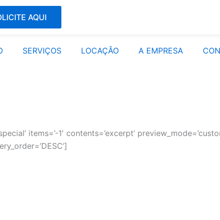
LICITE AQUI
O
SERVIÇOS
LOCAÇÂO
A EMPRESA
CON
pecial’ items=’-1′ contents=’excerpt’ preview_mode=’custom
uery_order=’DESC’]